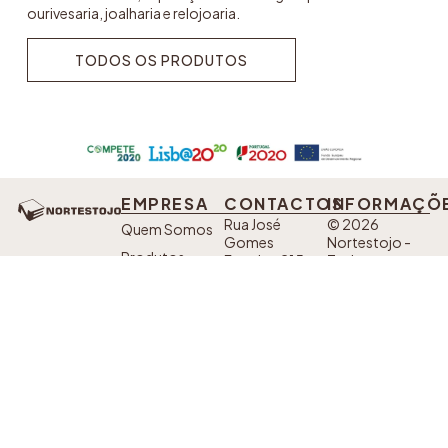
ourivesaria, joalharia e relojoaria.
TODOS OS PRODUTOS
TODOS OS PRODUTOS
EMPRESA
CONTACTOS
INFORMAÇÕ
Rua José
© 2026
Quem Somos
Gomes
Nortestojo -
Produtos
Ferreira, 215.
Todos os
Alto da Serra,
direitos
Eventos
4435-718
reservados.
Contactos
Baguim do
Developed by
Monte
Sanzza
Política de
Telefone: +351
SIGA AS
Privacidade
224 228 702*
NOSSAS
*Custo de uma
Livro de
chamada fixa
REDES
nacional
SOCIAIS
Reclamações
Fax: +351 220
932 540*
*Custo de uma
chamada fixa