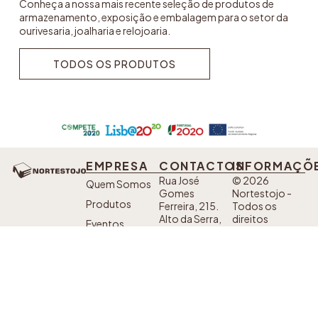
Conheça a nossa mais recente seleção de produtos de
armazenamento, exposição e embalagem para o setor da
ourivesaria, joalharia e relojoaria.
TODOS OS PRODUTOS
TODOS OS PRODUTOS
EMPRESA
CONTACTOS
INFORMAÇÕ
Rua José
© 2026
Quem Somos
Gomes
Nortestojo -
Produtos
Ferreira, 215.
Todos os
Alto da Serra,
direitos
Eventos
4435-718
reservados.
Contactos
Baguim do
Developed by
Monte
Sanzza
Política de
Telefone: +351
SIGA AS
Privacidade
224 228 702*
NOSSAS
*Custo de uma
Livro de
chamada fixa
REDES
nacional
SOCIAIS
Reclamações
Fax: +351 220