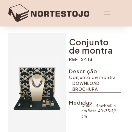
Conjunto
de montra
REF: 2413
Descrição
Conjunto de montra
DOWNLOAD
BROCHURA
DOWNLOAD
BROCHURA
Medidas
Costas: 45x40x0,5
cm Base: 40x35x1,2
cm