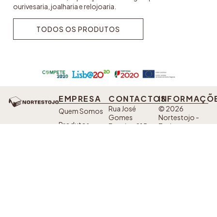
ourivesaria, joalharia e relojoaria.
TODOS OS PRODUTOS
TODOS OS PRODUTOS
EMPRESA
CONTACTOS
INFORMAÇÕ
Rua José
© 2026
Quem Somos
Gomes
Nortestojo -
Produtos
Ferreira, 215.
Todos os
Alto da Serra,
direitos
Eventos
4435-718
reservados.
Contactos
Baguim do
Developed by
Monte
Sanzza
Política de
Telefone: +351
SIGA AS
Privacidade
224 228 702*
NOSSAS
*Custo de uma
Livro de
chamada fixa
REDES
nacional
SOCIAIS
Reclamações
Fax: +351 220
932 540*
*Custo de uma
chamada fixa