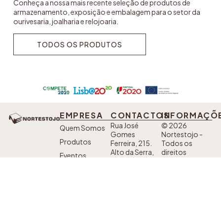
Conheça a nossa mais recente seleção de produtos de
armazenamento, exposição e embalagem para o setor da
ourivesaria, joalharia e relojoaria.
TODOS OS PRODUTOS
TODOS OS PRODUTOS
EMPRESA
CONTACTOS
INFORMAÇÕ
Rua José
© 2026
Quem Somos
Gomes
Nortestojo -
Produtos
Ferreira, 215.
Todos os
Alto da Serra,
direitos
Eventos
4435-718
reservados.
Contactos
Baguim do
Developed by
Monte
Sanzza
Política de
Telefone: +351
SIGA AS
Privacidade
224 228 702*
NOSSAS
*Custo de uma
Livro de
chamada fixa
REDES
nacional
SOCIAIS
Reclamações
Fax: +351 220