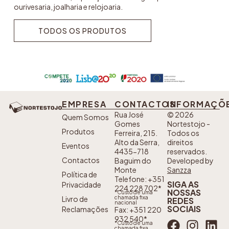
ourivesaria, joalharia e relojoaria.
TODOS OS PRODUTOS
TODOS OS PRODUTOS
EMPRESA
CONTACTOS
INFORMAÇÕ
Rua José
© 2026
Quem Somos
Gomes
Nortestojo -
Produtos
Ferreira, 215.
Todos os
Alto da Serra,
direitos
Eventos
4435-718
reservados.
Contactos
Baguim do
Developed by
Monte
Sanzza
Política de
Telefone: +351
SIGA AS
Privacidade
224 228 702*
NOSSAS
*Custo de uma
Livro de
chamada fixa
REDES
nacional
SOCIAIS
Reclamações
Fax: +351 220
932 540*
*Custo de uma
chamada fixa