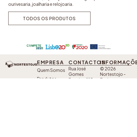
ourivesaria, joalharia e relojoaria.
TODOS OS PRODUTOS
TODOS OS PRODUTOS
EMPRESA
CONTACTOS
INFORMAÇÕ
Rua José
© 2026
Quem Somos
Gomes
Nortestojo -
Produtos
Ferreira, 215.
Todos os
Alto da Serra,
direitos
Eventos
4435-718
reservados.
Contactos
Baguim do
Developed by
Monte
Sanzza
Política de
Telefone: +351
SIGA AS
Privacidade
224 228 702*
NOSSAS
*Custo de uma
Livro de
chamada fixa
REDES
nacional
SOCIAIS
Reclamações
Fax: +351 220
932 540*
*Custo de uma
chamada fixa